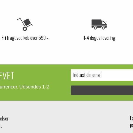
Fri fragt ved køb over 599,-
1-4 dages levering
EVET
kurrencer. Udsendes 1-2
F
elser
p
t