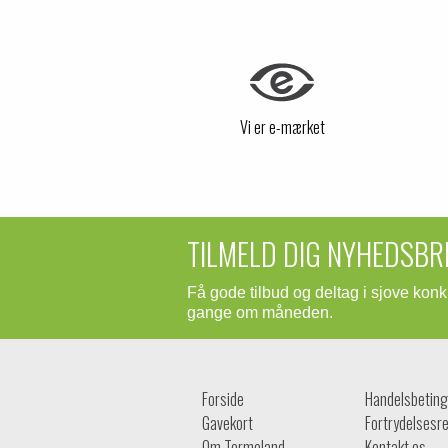
Vi er e-mærket
TILMELD DIG NYHEDSBR
Få gode tilbud og deltag i sjove kon
gange om måneden.
Forside
Handelsbeting
Gavekort
Fortrydelsesre
Om Termoland
Kontakt os