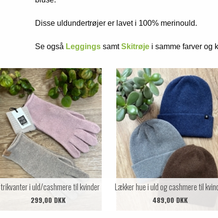
Disse uldundertrøjer er lavet i 100% merinould.
Se også
Leggings
samt
Skitrøje
i samme farver og kv
trikvanter i uld/cashmere til kvinder
Lækker hue i uld og cashmere til kvin
299,00 DKK
489,00 DKK