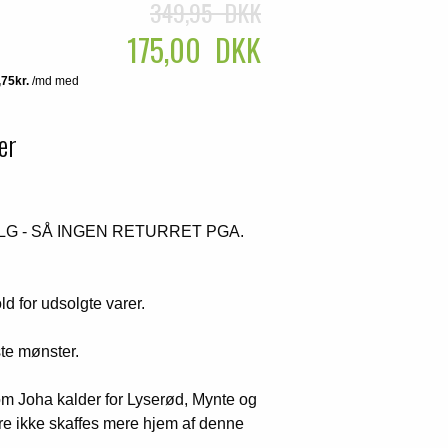
349,95 DKK
175,00 DKK
er
LG - SÅ INGEN RETURRET PGA.
ld for udsolgte varer.
te mønster.
r som Joha kalder for Lyserød, Mynte og
re ikke skaffes mere hjem af denne