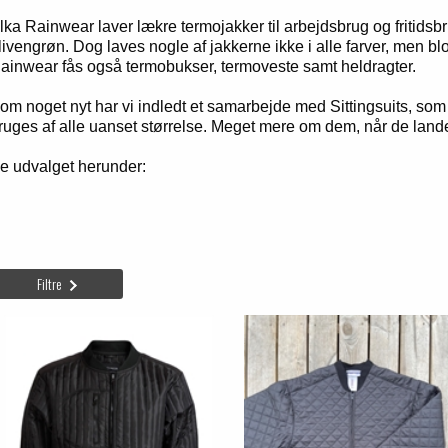
lka Rainwear laver lækre termojakker til arbejdsbrug og fritidsbru
livengrøn. Dog laves nogle af jakkerne ikke i alle farver, men blot
ainwear fås også termobukser, termoveste samt heldragter.
om noget nyt har vi indledt et samarbejde med Sittingsuits, som
ruges af alle uanset størrelse. Meget mere om dem, når de lande
e udvalget herunder:
Filtre