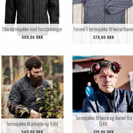
Elka termojakke med forstækninger
Formel 1 termojakke til herre/dam
409,00 DKK
379,00 DKK
Termojakke til herre og damer fra
Termojakke til arbejde og fritid
ELKA
549,00 DKK
319,00 DKK