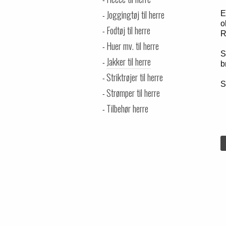
Joggingtøj til herre
E
o
Fodtøj til herre
R
Huer mv. til herre
S
Jakker til herre
b
Striktrøjer til herre
S
Strømper til herre
Tilbehør herre