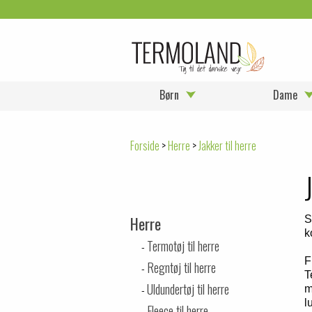
Børn
Dame
Forside
>
Herre
>
Jakker til herre
Herre
S
k
Termotøj til herre
F
Regntøj til herre
T
Uldundertøj til herre
m
l
Fleece til herre