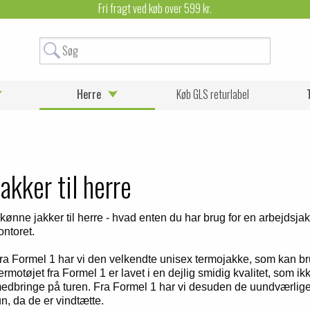
Fri fragt ved køb over 599 kr.
Herre
Køb GLS returlabel
Jakker til herre
kønne jakker til herre - hvad enten du har brug for en arbejdsjakke
ontoret.
ra Formel 1 har vi den velkendte unisex termojakke, som kan b
ermotøjet fra Formel 1 er lavet i en dejlig smidig kvalitet, som i
edbringe på turen. Fra Formel 1 har vi desuden de uundværlig
un, da de er vindtætte.