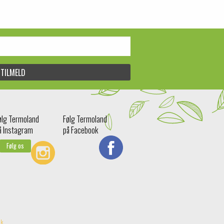
ølg Termoland
Følg Termoland
å Instagram
på Facebook
Følg os
dk