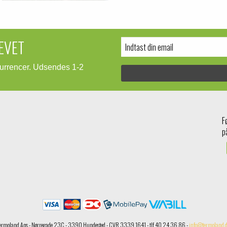
EVET
kurrencer. Udsendes 1-2
F
p
ermoland Aps - Nørregade 23C - 3390 Hundested - CVR 3339 1641 - tlf 40 24 36 86 -
info@termoland.