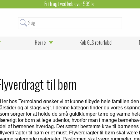
Fri fragt ved køb over 599 kr.
Herre
Køb GLS returlabel
Flyverdragt til børn
Her hos Termoland ønsker vi at kunne tilbyde hele familien den 
årstider og al slags vejr. I denne kategori finder du vores skønne 
som sørger for at holde de små guldklumper tørre og varme hel
lærerigt for børn at lege udenfor, hvorfor man i mange børnehaver 
del af børnenes hverdag. Det sætter bestemte krav til børnene
flyverdragter til børn er et must. Flyverdragter til børn skal vær
varmeisolerende materialer. Pasformen skal være rummelig, men 