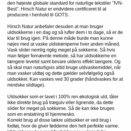
den højeste globale standard for naturlige tekstiler "IVN-
Best". Hirsch Natur er endvidere certificeret til at
producere i henhold til GOTS.
Hirsch Natur anbefaler desuden at man bruger
uldsokkerne i en dag og så lufter dem i to dage, så er de
klar til brug igen. På denne måde burde man kunne
nøjes med at vaske uldstrømperne hver anden måned.
Vask slider nemlig rigtig meget på sokkerne. Så hvis
man følger fornævnte metode, så har uldsokkerne en
længere levetid samt bevare uldens effekt længere. Og
så skal man naturligvis altid bruge uldvaskemiddel, når
man vasker uldtøj og dette gælder selvfølgelig også
uldsokker. Kan vaskes ved 30 grader (håndvaskes for at
mindske slidtage).
Uldsokker som er lavet i 100% ren økologisk uld, tåler
ikke direkte brug på trægulv eller lignende, da dette
slider for meget på sokkerne. Så de kan ikke bruges
som en erstatning til hjemmesko.
Korrekt brug af disse lækre uldsokker er ved brug i
fodtøj, hvor de giver fødderne den helt perfekte varme.