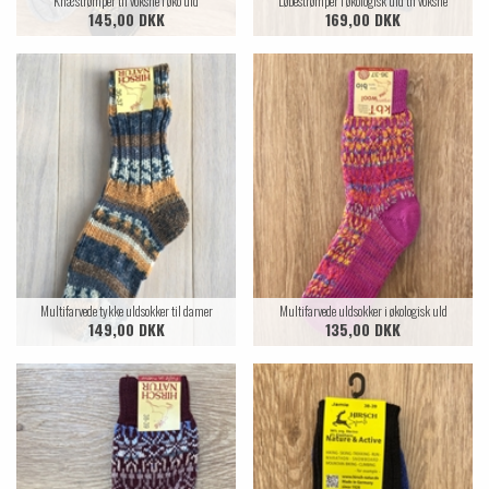
Knæstrømper til voksne i øko uld
Løbestrømper i økologisk uld til voksne
145,00 DKK
169,00 DKK
Multifarvede tykke uldsokker til damer
Multifarvede uldsokker i økologisk uld
149,00 DKK
135,00 DKK