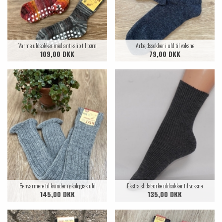
Varme uldsokker med anti-slip til børn
Arbejdssokker i uld til voksne
109,00 DKK
79,00 DKK
Benvarmere til kvinder i økologisk uld
Ekstra slidstærke uldsokker til voksne
145,00 DKK
135,00 DKK