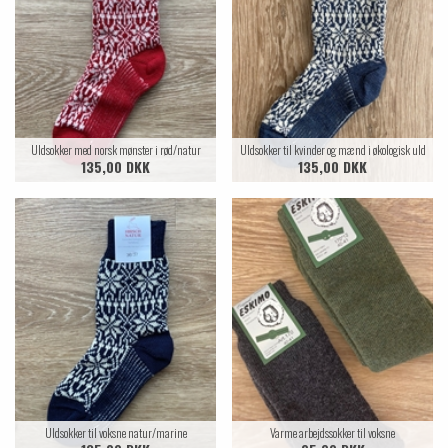
Uldsokker med norsk mønster i rød/natur
Uldsokker til kvinder og mænd i økologisk uld
135,00 DKK
135,00 DKK
Uldsokker til voksne natur/marine
Varme arbejdssokker til voksne