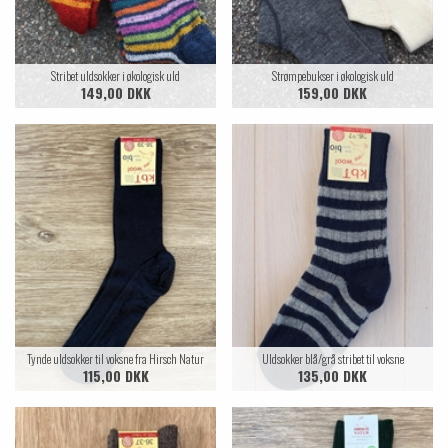
Stribet uldsokker i økologisk uld
Strømpebukser i økologisk uld
149,00 DKK
159,00 DKK
Tynde uldsokker til voksne fra Hirsch Natur
Uldsokker blå/grå stribet til voksne
115,00 DKK
135,00 DKK