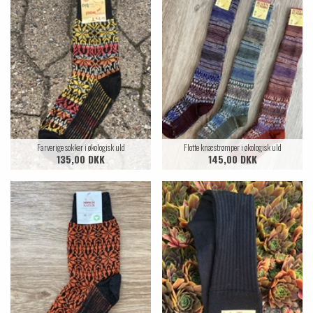
Farverige sokker i økologisk uld
Flotte knæstrømper i økologisk uld
135,00 DKK
145,00 DKK