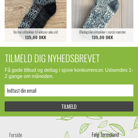
Varme uldsokker til voksne i øko uld
Økologiske uldsokker i norsk mønster
135,00 DKK
135,00 DKK
TILMELD DIG NYHEDSBREVET
Få gode tilbud og deltag i sjove konkurrencer. Udsendes 1-
2 gange om måneden.
Følg Termoland
Forside