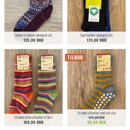
Sokker til voksne i økologisk uld
Sportssokker i økologisk uld
135,00 DKK
179,00 DKK
TILBUD
Stribede uldsokker med anti-slip
Stribede tykke uldsokker til børn
109,00 DKK
109,00 DKK
95,00 DKK