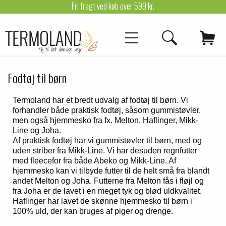
Fri fragt ved køb over 599 kr.
Fodtøj til børn
Termoland har et bredt udvalg af fodtøj til børn. Vi
forhandler både praktisk fodtøj, såsom gummistøvler,
men også hjemmesko fra fx. Melton, Haflinger, Mikk-
Line og Joha.
Af praktisk fodtøj har vi gummistøvler til børn, med og
uden striber fra Mikk-Line. Vi har desuden regnfutter
med fleecefor fra både Abeko og Mikk-Line. Af
hjemmesko kan vi tilbyde futter til de helt små fra blandt
andet Melton og Joha. Futterne fra Melton fås i fløjl og
fra Joha er de lavet i en meget tyk og blød uldkvalitet.
Haflinger har lavet de skønne hjemmesko til børn i
100% uld, der kan bruges af piger og drenge.