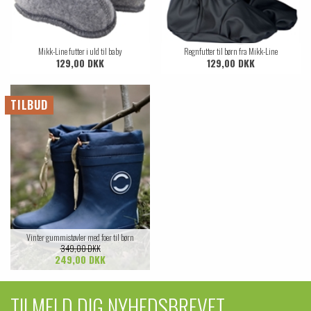
Mikk-Line futter i uld til baby
Regnfutter til børn fra Mikk-Line
129,00 DKK
129,00 DKK
NYHED
TILBUD
Vinter gummistøvler med foer til børn
349,00 DKK
249,00 DKK
TILMELD DIG NYHEDSBREVET