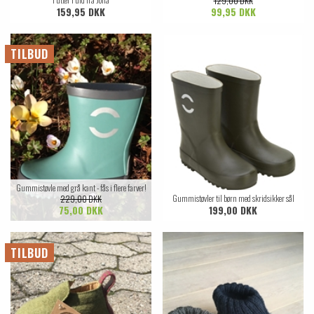
129,00 DKK
159,95 DKK
99,95 DKK
TILBUD
Gummistøvle med grå kant - fås i flere farver!
Gummistøvler til børn med skridsikker sål
229,00 DKK
75,00 DKK
199,00 DKK
TILBUD