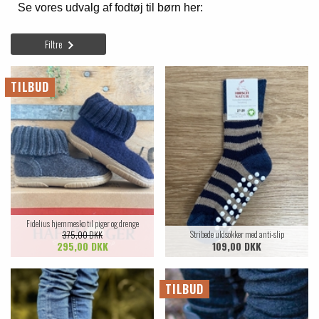
Se vores udvalg af fodtøj til børn her:
Filtre
TILBUD
Fidelius hjemmesko til piger og drenge
Stribede uldsokker med anti-slip
375,00 DKK
295,00 DKK
109,00 DKK
TILBUD