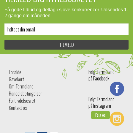
Få gode tilbud og deltag i sjove konkurrencer. Udsendes 1-
2 gange om måneden.
Følg Termoland
Forside
på Facebook
Gavekort
Om Termoland
Handelsbetingelser
Følg Termoland
Fortrydelsesret
på Instagram
Kontakt os
Følg os