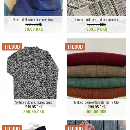
Hue i uld til kvinder i smarte farver
Kanna - striktrøje i uld med mønster
169,95 DKK
1.799,00 DKK
80,00 DKK
999,00 DKK
TILBUD
TILBUD
Skitrøje i uld med leopardprint
Tanktop i de nye efterårsfarver fra Joha
549,95 DKK
299,95 DKK
399,95 DKK
150,00 DKK
TILBUD
TILBUD