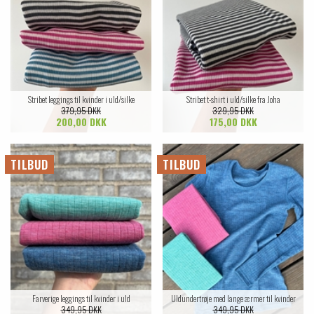
Stribet leggings til kvinder i uld/silke
Stribet t-shirt i uld/silke fra Joha
379,95 DKK
329,95 DKK
200,00 DKK
175,00 DKK
TILBUD
TILBUD
Farverige leggings til kvinder i uld
Uldundertrøje med lange ærmer til kvinder
349,95 DKK
349,95 DKK