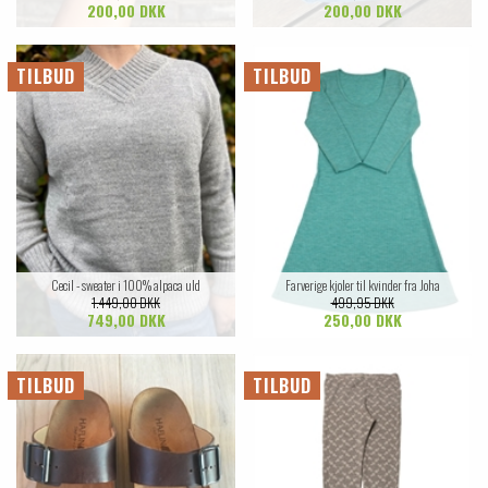
200,00 DKK
200,00 DKK
TILBUD
TILBUD
Cecil - sweater i 100% alpaca uld
Farverige kjoler til kvinder fra Joha
1.449,00 DKK
499,95 DKK
749,00 DKK
250,00 DKK
TILBUD
TILBUD