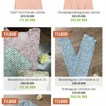
Tilbud! T-shirt til kvinder i uld/silke
Uldundertrøje med lange ærmer i uld/silke
329,95 DKK
369,95 DKK
175,00 DKK
200,00 DKK
TILBUD
TILBUD
Mønstrede bluse i uld til kvinder str. 2XL
Mønstrede leggings i uld til kvinder str. XS
349,95 DKK
349,95 DKK
175,00 DKK
175,00 DKK
Stribet leggings i uld/silke fra Joha
379,95 DKK
200,00 DKK
TILBUD
TILBUD