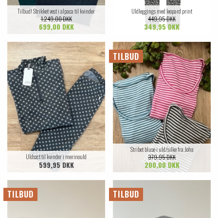
Tilbud! Strikket vest i alpaca til kvinder
Uldleggings med leopard print
1.249,00 DKK
449,95 DKK
699,00 DKK
349,95 DKK
TILBUD
Stribet bluse i uld/silke fra Joha
Uldsæt til kvinder i merinould
379,95 DKK
599,95 DKK
200,00 DKK
TILBUD
TILBUD