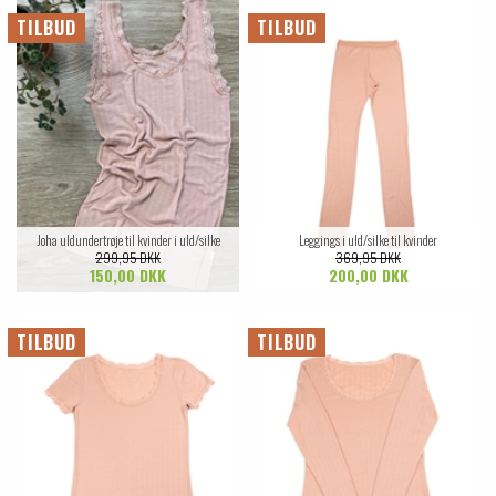
TILBUD
TILBUD
Joha uldundertrøje til kvinder i uld/silke
Leggings i uld/silke til kvinder
299,95 DKK
369,95 DKK
150,00 DKK
200,00 DKK
TILBUD
TILBUD