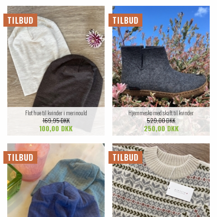
TILBUD
TILBUD
Flot hue til kvinder i merinould
Hjemmesko med skaft til kvinder
169,95 DKK
529,00 DKK
100,00 DKK
250,00 DKK
TILBUD
TILBUD