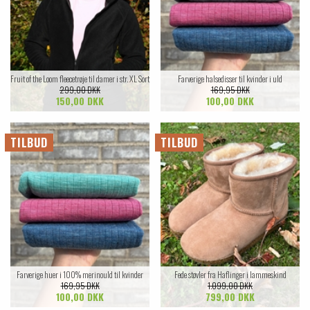
Fruit of the Loom fleecetrøje til damer i str. XL Sort
Farverige halsedisser til kvinder i uld
299,00 DKK
169,95 DKK
150,00 DKK
100,00 DKK
TILBUD
TILBUD
Farverige huer i 100% merinould til kvinder
Fede støvler fra Haflinger i lammeskind
169,95 DKK
1.099,00 DKK
100,00 DKK
799,00 DKK