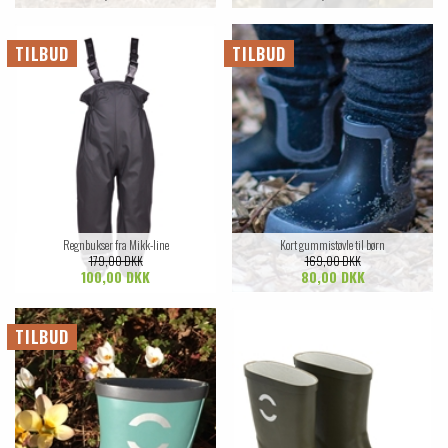
TILBUD
TILBUD
Regnbukser fra Mikk-line
Kort gummistøvle til børn
179,00 DKK
169,00 DKK
100,00 DKK
80,00 DKK
TILBUD