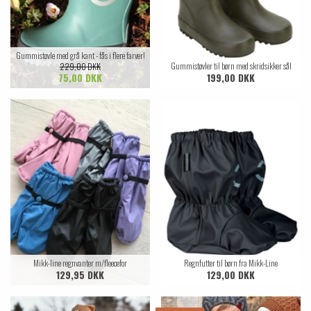
Gummistøvle med grå kant - fås i flere farver!
Gummistøvler til børn med skridsikker sål
229,00 DKK
75,00 DKK
199,00 DKK
Mikk-line regnvanter m/fleecefor
Regnfutter til børn fra Mikk-Line
129,95 DKK
129,00 DKK