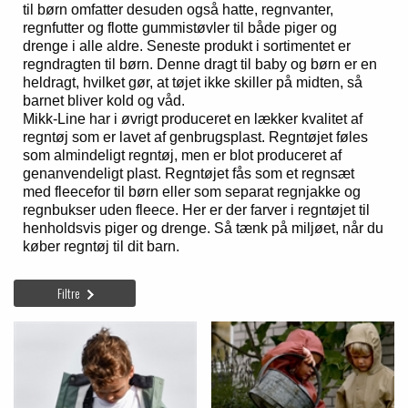
til børn omfatter desuden også hatte, regnvanter,
regnfutter og flotte gummistøvler til både piger og
drenge i alle aldre. Seneste produkt i sortimentet er
regndragten til børn. Denne dragt til baby og børn er en
heldragt, hvilket gør, at tøjet ikke skiller på midten, så
barnet bliver kold og våd.
Mikk-Line har i øvrigt produceret en lækker kvalitet af
regntøj som er lavet af genbrugsplast. Regntøjet føles
som almindeligt regntøj, men er blot produceret af
genanvendeligt plast. Regntøjet fås som et regnsæt
med fleecefor til børn eller som separat regnjakke og
regnbukser uden fleece. Her er der farver i regntøjet til
henholdsvis piger og drenge. Så tænk på miljøet, når du
køber regntøj til dit barn.
Filtre