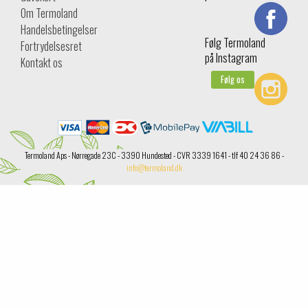
Om Termoland
Handelsbetingelser
Følg Termoland
Fortrydelsesret
på Instagram
Kontakt os
Følg os
Termoland Aps - Nørregade 23C - 3390 Hundested - CVR 3339 1641 - tlf 40 24 36 86 -
info@termoland.dk