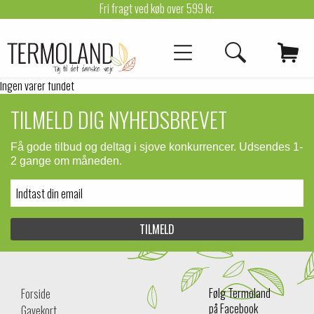
Fri fragt ved køb over 599 kr.
Ingen varer fundet
TILMELD DIG NYHEDSBREVET
Få gode tilbud og deltag i sjove konkurrencer. Udsendes 1-
2 gange om måneden.
Følg Termoland
Forside
på Facebook
Gavekort