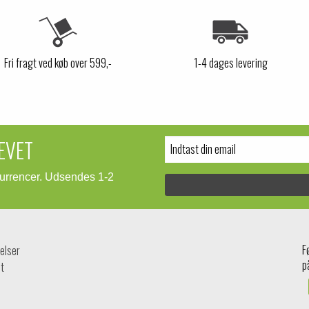
Fri fragt ved køb over 599,-
1-4 dages levering
EVET
kurrencer. Udsendes 1-2
F
elser
p
t