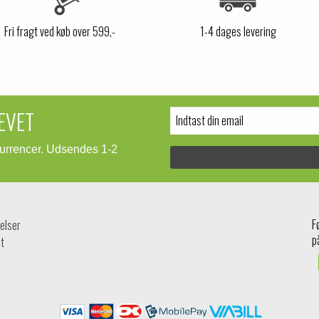
Fri fragt ved køb over 599,-
1-4 dages levering
EVET
kurrencer. Udsendes 1-2
F
elser
p
t