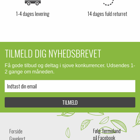
1-4 dages levering
14 dages fuld returret
TILMELD DIG NYHEDSBREVET
Få gode tilbud og deltag i sjove konkurrencer. Udsendes 1-
2 gange om måneden.
Følg Termoland
Forside
på Facebook
Gavekort