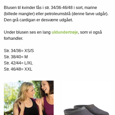
Blusen til kvinder fås i str. 34/36-46/48 i sort, marine
(billede mangler) eller petroleumsblå (denne farve udgår).
Den grå cardigan er desværre udgået.
Under blusen ses en lang
uldundertrøje
, som vi også
forhandler.
Str. 34/36= XS/S
Str. 38/40= M
Str. 42/44= L/XL
Str. 46/48= XXL